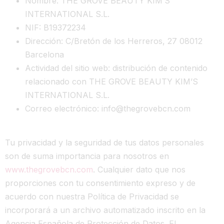
Nombre:
THE GROVE BEAUTY KIM’S
INTERNATIONAL S.L.
NIF:
B19372234
Dirección:
C/Bretón de los Herreros, 27 08012
Barcelona
Actividad del sitio web:
distribución de contenido
relacionado con THE GROVE BEAUTY KIM’S
INTERNATIONAL S.L.
Correo electrónico:
info@thegrovebcn.com
Tu privacidad y la seguridad de tus datos personales
son de suma importancia para nosotros en
www.thegrovebcn.com
. Cualquier dato que nos
proporciones con tu consentimiento expreso y de
acuerdo con nuestra Política de Privacidad se
incorporará a un archivo automatizado inscrito en la
Agencia Española de Protección de Datos. El