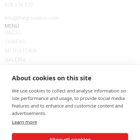
678 974 572
info@thegrovebcn.com
MENÚ
INICIO
TARIFAS
MI HISTORIA
GALERÍA
CONTACTO
SíGUENOS
About cookies on this site
We use cookies to collect and analyse information on
site performance and usage, to provide social media
features and to enhance and customise content and
advertisements.
Learn more
NUESTRAS POLÍTICAS
Allow all cookies